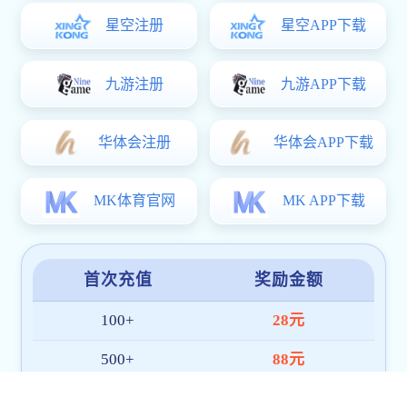
首页
上一页
1
2
3
下一页
末页
联系信息
aoa体育在线登录入口
地址：中国.广东.广州.番禺区.京华城.软件园.金城大厦.D栋58
电话：400-123-4567
传真：+86-123-4567
邮箱：kefu@softlira.com
Copyright © 2002-2026 aoa体育在线登录入口装饰工程有限公司
版权所有 非商用版本