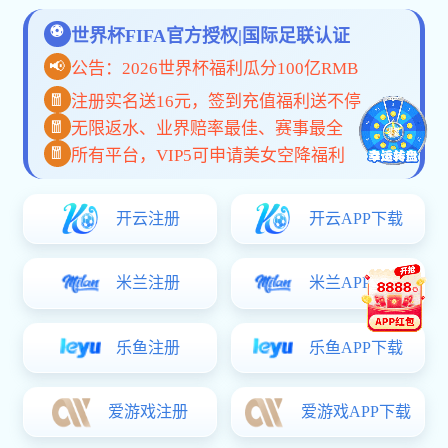
设计E组主管
设计F组组长
制作组主管
资深设计师